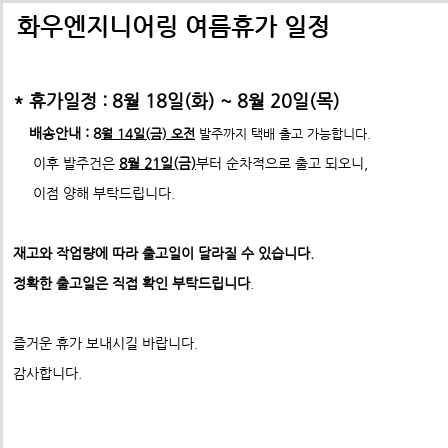
배송비관련 공지사항
택배배송관련 공지사항(*필독)
화우엔지니어링 여름휴가 일정
-> 24년 10월 1일부터 경동택배 택배비 인상 공지
* 휴가일정 : 8월 18일(화) ~ 8월 20일(목)
*택배사 요청에 따라 선불,착불 동시에 진행이 불가하게 되었습니
*프로파일 절단길이 2700mm이상 택배발송 불가
배송안내 : 8
월 14일(금) 오전
발주까지 택배 출고 가능합니다.
* 프로파일 절단길이 2700
mm 이상은
각 지역 도착영업소에
이후 발주건은
8월 21일(금)
부터 순차적으로 출고 되오니,
-수정전 : 주문시 배송비(6,000원) 선불 결제
따라
배송이 불가할수도 있습니다. 주문시 참고 부탁드립니다.
이점 양해 부탁드립니다.
제품의 수량,무게,길이에 따라 추가요금은 착불진
--------> 강남지역 배송 불가 <-------------
재고와 작업량에 따라 출고일이 달라질 수 있습니다.
ex) 자가수령 및 화물택배,화물차(운임고객부담) 배송가능
- 수정후 :
주문시 배송비(0원)
정확한 출고일은 직접 확인 부탁드립니다
.
모든 제품은 착불진행.
견적문의 :
info@fawooeng.com
즐거운 휴가 보내시길 바랍니다.
전화번호 및 주소
->견적문의 시 연락 가능한
작성 부탁드립니다.
감사합니다.
* 주문결제 단계에서 다시한번 문구 확인하시고
이점 참고 부탁드립니다.
**알루미늄판재 및 기타판재 단가 인상 (쇼핑몰주문 및 입금전
청)**