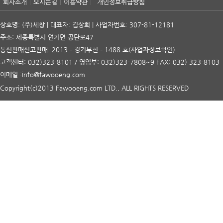
회사소개
오시는길
이용약관
개인정보취급방침
상호명: (주)세창 | 대표자: 김상희 | 사업자번호: 307-81-12181
주소: 세종특별시 연기면 공단로47
통신판매신고판매: 2013 – 경기부천 – 1488 호
(사업자정보확인)
고객센터: 032)323-8101 / 영업부: 032)323-7808~9 FAX: 032) 323-8103
이메일 :info@fawooeng.com
Copyright(c)2013 Fawooeng.com LTD., ALL RIGHTS RESERVED