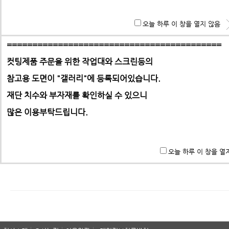
홈으로 | 제품문의
**특히 알루미늄판,PC,아크릴 판재는 필히 사무실로 견적 문
오늘 하루 이 창을 열지 않음
기 바랍니다.
==========================================
컷팅제품 주문을 위한 작업대와 스크린등의
참고용 도면이 "갤러리"에
등록되어있습니다.
-> 택배요금은 택배사에서 픽업 후 결정합니다.
재단 치수와 부자재를 확인하실 수 있으니
많은 이용부탁드립니다.
패스워드
오늘 하루 이 창을 열
이 게시물의 패스워드를 입력하십시오.