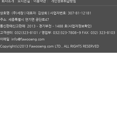
회사소개
오시는길
이용약관
개인정보취급방침
상호명: (주)세창 | 대표자: 김상희 | 사업자번호: 307-81-12181
주소: 세종특별시 연기면 공단로47
통신판매신고판매: 2013 – 경기부천 – 1488 호
(사업자정보확인)
고객센터: 032)323-8101 / 영업부: 032)323-7808~9 FAX: 032) 323-8103
이메일 :info@fawooeng.com
Copyright(c)2013 Fawooeng.com LTD., ALL RIGHTS RESERVED