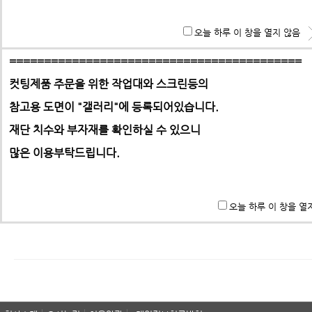
홈으로 | 제품문의
**특히 알루미늄판,PC,아크릴 판재는 필히 사무실로 견적 문
오늘 하루 이 창을 열지 않음
기 바랍니다.
==========================================
컷팅제품 주문을 위한 작업대와 스크린등의
참고용 도면이 "갤러리"에
등록되어있습니다.
-> 택배요금은 택배사에서 픽업 후 결정합니다.
재단 치수와 부자재를 확인하실 수 있으니
많은 이용부탁드립니다.
패스워드
오늘 하루 이 창을 열
이 게시물의 패스워드를 입력하십시오.