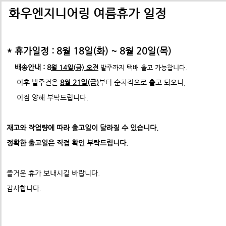
배송비관련 공지사항
택배배송관련 공지사항(*필독)
화우엔지니어링 여름휴가 일정
-> 24년 10월 1일부터 경동택배 택배비 인상 공지
* 휴가일정 : 8월 18일(화) ~ 8월 20일(목)
*택배사 요청에 따라 선불,착불 동시에 진행이 불가하게 되었습니
*프로파일 절단길이 2700mm이상 택배발송 불가
배송안내 : 8
월 14일(금) 오전
발주까지 택배 출고 가능합니다.
* 프로파일 절단길이 2700
mm 이상은
각 지역 도착영업소에
이후 발주건은
8월 21일(금)
부터 순차적으로 출고 되오니,
-수정전 : 주문시 배송비(6,000원) 선불 결제
따라
배송이 불가할수도 있습니다. 주문시 참고 부탁드립니다.
이점 양해 부탁드립니다.
제품의 수량,무게,길이에 따라 추가요금은 착불진
--------> 강남지역 배송 불가 <-------------
재고와 작업량에 따라 출고일이 달라질 수 있습니다.
ex) 자가수령 및 화물택배,화물차(운임고객부담) 배송가능
- 수정후 :
주문시 배송비(0원)
정확한 출고일은 직접 확인 부탁드립니다
.
모든 제품은 착불진행.
견적문의 :
info@fawooeng.com
즐거운 휴가 보내시길 바랍니다.
전화번호 및 주소
->견적문의 시 연락 가능한
작성 부탁드립니다.
감사합니다.
* 주문결제 단계에서 다시한번 문구 확인하시고
이점 참고 부탁드립니다.
**알루미늄판재 및 기타판재 단가 인상 (쇼핑몰주문 및 입금전
청)**