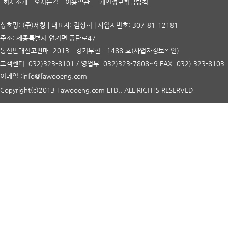
회사소개
오시는길
이용약관
개인정보취급방침
상호명: (주)세창 | 대표자: 김상희 | 사업자번호: 307-81-12181
주소: 세종특별시 연기면 공단로47
통신판매신고판매: 2013 – 경기부천 – 1488 호
(사업자정보확인)
고객센터: 032)323-8101 / 영업부: 032)323-7808~9 FAX: 032) 323-8103
이메일 :info@fawooeng.com
Copyright(c)2013 Fawooeng.com LTD., ALL RIGHTS RESERVED