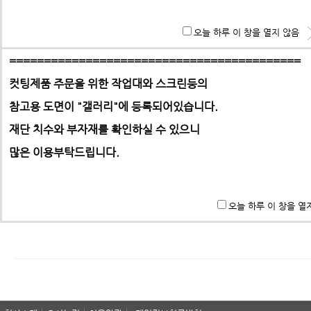
홈으로 | 제품문의
**특히 알루미늄판,PC,아크릴 판재는 필히 사무실로 견적 문
오늘 하루 이 창을 열지 않음
기 바랍니다.
==========================================
컷팅제품 주문을 위한 작업대와 스크린등의
참고용 도면이 "갤러리"에
등록되어있습니다.
-> 택배요금은 택배사에서 픽업 후 결정합니다.
재단 치수와 부자재를 확인하실 수 있으니
많은 이용부탁드립니다.
패스워드
오늘 하루 이 창을 열
이 게시물의 패스워드를 입력하십시오.