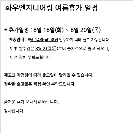
배송비관련 공지사항
택배배송관련 공지사항(*필독)
화우엔지니어링 여름휴가 일정
-> 24년 10월 1일부터 경동택배 택배비 인상 공지
* 휴가일정 : 8월 18일(화) ~ 8월 20일(목)
*택배사 요청에 따라 선불,착불 동시에 진행이 불가하게 되었습니
*프로파일 절단길이 2700mm이상 택배발송 불가
배송안내 : 8
월 14일(금) 오전
발주까지 택배 출고 가능합니다.
* 프로파일 절단길이 2700
mm 이상은
각 지역 도착영업소에
이후 발주건은
8월 21일(금)
부터 순차적으로 출고 되오니,
-수정전 : 주문시 배송비(6,000원) 선불 결제
따라
배송이 불가할수도 있습니다. 주문시 참고 부탁드립니다.
이점 양해 부탁드립니다.
제품의 수량,무게,길이에 따라 추가요금은 착불진
--------> 강남지역 배송 불가 <-------------
재고와 작업량에 따라 출고일이 달라질 수 있습니다.
ex) 자가수령 및 화물택배,화물차(운임고객부담) 배송가능
- 수정후 :
주문시 배송비(0원)
정확한 출고일은 직접 확인 부탁드립니다
.
모든 제품은 착불진행.
견적문의 :
info@fawooeng.com
즐거운 휴가 보내시길 바랍니다.
전화번호 및 주소
->견적문의 시 연락 가능한
작성 부탁드립니다.
감사합니다.
* 주문결제 단계에서 다시한번 문구 확인하시고
이점 참고 부탁드립니다.
**알루미늄판재 및 기타판재 단가 인상 (쇼핑몰주문 및 입금전
청)**