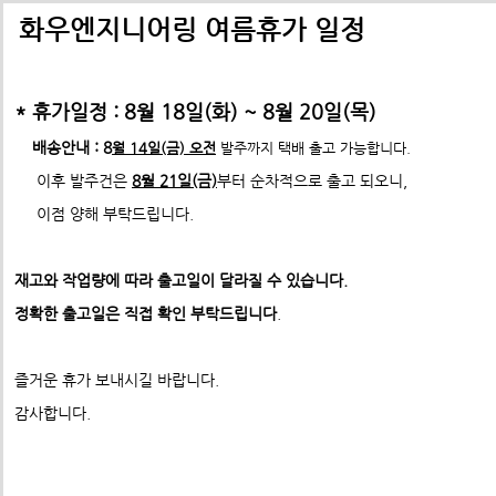
배송비관련 공지사항
택배배송관련 공지사항(*필독)
화우엔지니어링 여름휴가 일정
-> 24년 10월 1일부터 경동택배 택배비 인상 공지
* 휴가일정 : 8월 18일(화) ~ 8월 20일(목)
*택배사 요청에 따라 선불,착불 동시에 진행이 불가하게 되었습니
*프로파일 절단길이 2700mm이상 택배발송 불가
배송안내 : 8
월 14일(금) 오전
발주까지 택배 출고 가능합니다.
* 프로파일 절단길이 2700
mm 이상은
각 지역 도착영업소에
이후 발주건은
8월 21일(금)
부터 순차적으로 출고 되오니,
-수정전 : 주문시 배송비(6,000원) 선불 결제
따라
배송이 불가할수도 있습니다. 주문시 참고 부탁드립니다.
이점 양해 부탁드립니다.
제품의 수량,무게,길이에 따라 추가요금은 착불진
--------> 강남지역 배송 불가 <-------------
재고와 작업량에 따라 출고일이 달라질 수 있습니다.
ex) 자가수령 및 화물택배,화물차(운임고객부담) 배송가능
- 수정후 :
주문시 배송비(0원)
정확한 출고일은 직접 확인 부탁드립니다
.
모든 제품은 착불진행.
견적문의 :
info@fawooeng.com
즐거운 휴가 보내시길 바랍니다.
전화번호 및 주소
->견적문의 시 연락 가능한
작성 부탁드립니다.
감사합니다.
* 주문결제 단계에서 다시한번 문구 확인하시고
이점 참고 부탁드립니다.
**알루미늄판재 및 기타판재 단가 인상 (쇼핑몰주문 및 입금전
청)**