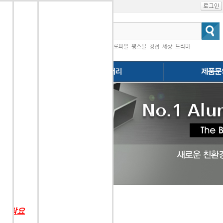
인기검색어
|
프로파일
평스틸
경첩
세상
드라마
다.
행
 연락요