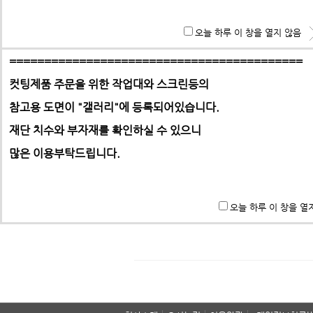
홈으로 | 제품문의
**특히 알루미늄판,PC,아크릴 판재는 필히 사무실로 견적 문
오늘 하루 이 창을 열지 않음
기 바랍니다.
==========================================
컷팅제품 주문을 위한 작업대와 스크린등의
참고용 도면이 "갤러리"에
등록되어있습니다.
-> 택배요금은 택배사에서 픽업 후 결정합니다.
재단 치수와 부자재를 확인하실 수 있으니
많은 이용부탁드립니다.
패스워드
오늘 하루 이 창을 열
이 게