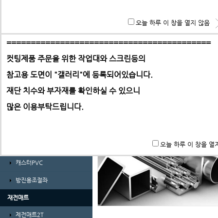
경량형 프로파일 및 부품
**특히 알루미늄판,PC,아크릴 판재는 필히 사무실로 견적 문
오늘 하루 이 창을 열지 않음
ABL프로파일 30시리즈
기 바랍니다.
ABL프로파일 30시리즈부품
==========================================
컷팅제품 주문을 위한 작업대와 스크린등의
ABL프로파일 40시리즈
참고용 도면이 "갤러리"에
등록되어있습니다.
ABL프로파일 40시리즈부품
-> 택배요금은 택배사에서 픽업 후 결정합니다.
재단 치수와 부자재를 확인하실 수 있으니
ㄱ자앵글 및 덕트
많은 이용부탁드립니다.
가공비(프로파일 및 판재)
바퀴 및 조절좌
오늘 하루 이 창을 열
풋마스터
캐스터PVC
방진용조절좌
재전매트
제전매트2T