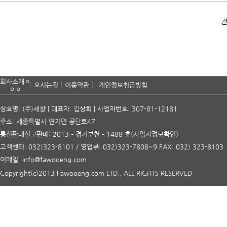
관
회사소개ㅇ
오시는길
이용약관
개인정보취급방침
ㅇㅇ
상호명: (주)세창 | 대표자: 김상희 | 사업자번호: 307-81-12181
주소: 세종특별시 연기면 공단로47
통신판매신고판매: 2013 – 경기부천 – 1488 호
(사업자정보확인)
고객센터: 032)323-8101 / 영업부: 032)323-7808~9 FAX: 032) 323-8103
이메일 :info@fawooeng.com
Copyright(c)2013 Fawooeng.com LTD., ALL RIGHTS RESERVED