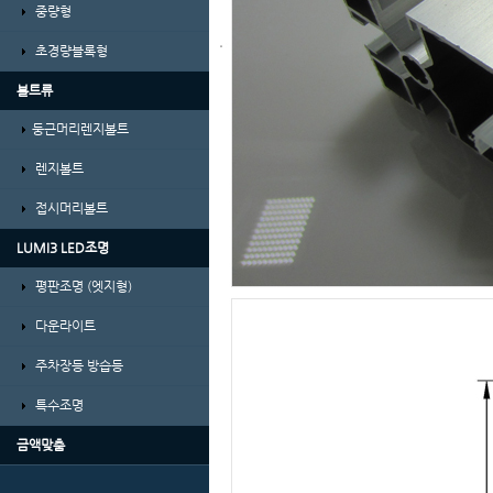
중량형
초경량블록형
볼트류
둥근머리렌지볼트
렌지볼트
접시머리볼트
LUMI3 LED조명
평판조명 (엣지형)
다운라이트
주차장등 방습등
특수조명
금액맞춤