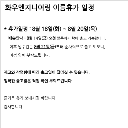
배송비관련 공지사항
택배배송관련 공지사항(*필독)
화우엔지니어링 여름휴가 일정
-> 24년 10월 1일부터 경동택배 택배비 인상 공지
* 휴가일정 : 8월 18일(화) ~ 8월 20일(목)
*택배사 요청에 따라 선불,착불 동시에 진행이 불가하게 되었습니
*프로파일 절단길이 2700mm이상 택배발송 불가
배송안내 : 8
월 14일(금) 오전
발주까지 택배 출고 가능합니다.
* 프로파일 절단길이 2700
mm 이상은
각 지역 도착영업소에
이후 발주건은
8월 21일(금)
부터 순차적으로 출고 되오니,
-수정전 : 주문시 배송비(6,000원) 선불 결제
따라
배송이 불가할수도 있습니다. 주문시 참고 부탁드립니다.
이점 양해 부탁드립니다.
홈커버(30) * 3M
제품의 수량,무게,길이에 따라 추가요금은 착불진
--------> 강남지역 배송 불가 <-------------
사용가능 프로파일 모델: ABN 30시리즈 
표준형 프로파일 및 부품
재고와 작업량에 따라 출고일이 달라질 수 있습니다.
ex) 자가수령 및 화물택배,화물차(운임고객부담) 배송가능
- 수정후 :
주문시 배송비(0원)
ABN프로파일 20시리즈
정확한 출고일은 직접 확인 부탁드립니다
.
ABN프로파일 20시리즈부품
모든 제품은 착불진행.
견적문의 :
info@fawooeng.com
ABN프로파일 30시리즈
즐거운 휴가 보내시길 바랍니다.
전화번호 및 주소
->견적문의 시 연락 가능한
작성 부탁드립니다.
ABN프로파일 30시리즈부품
감사합니다.
* 주문결제 단계에서 다시한번 문구 확인하시고
ABN프로파일 40시리즈
이점 참고 부탁드립니다.
**알루미늄판재 및 기타판재 단가 인상 (쇼핑몰주문 및 입금전
ABN프로파일 40시리즈부품
청)**