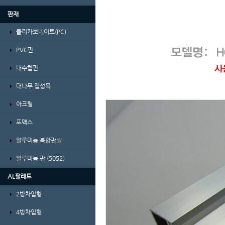
판재
폴리카보네이트(PC)
PVC판
내수합판
대나무 집성목
아크릴
포맥스
알루미늄 복합판넬
알루미늄 판 (5052)
AL팔레트
2방차입형
4방차입형