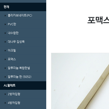
판재
폴리카보네이트(PC)
PVC판
내수합판
대나무 집성목
아크릴
포맥스
알루미늄 복합판넬
알루미늄 판 (5052)
AL팔레트
2방차입형
4방차입형