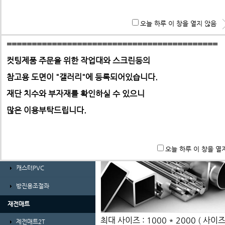
경량형 프로파일 및 부품
**특히 알루미늄판,PC,아크릴 판재는 필히 사무실로 견적 문
오늘 하루 이 창을 열지 않음
ABL프로파일 30시리즈
기 바랍니다.
ABL프로파일 30시리즈부품
==========================================
컷팅제품 주문을 위한 작업대와 스크린등의
ABL프로파일 40시리즈
참고용 도면이 "갤러리"에
등록되어있습니다.
ABL프로파일 40시리즈부품
-> 택배요금은 택배사에서 픽업 후 결정합니다.
재단 치수와 부자재를 확인하실 수 있으니
ㄱ자앵글 및 덕트
많은 이용부탁드립니다.
가공비(프로파일 및 판재)
바퀴 및 조절좌
오늘 하루 이 창을 열
풋마스터
캐스터PVC
방진용조절좌
재전매트
최대 사이즈 : 1000 * 2000 ( 사
제전매트2T