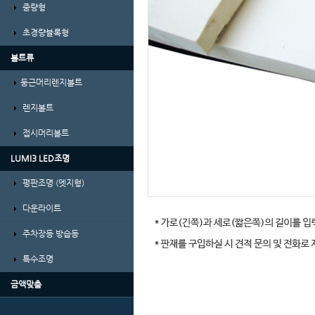
중량형
초경량블록형
볼트류
둥근머리렌지볼트
렌지볼트
접시머리볼트
LUMI3 LED조명
평판조명 (엣지형)
다운라이트
주차장등 방습등
특수조명
금액맞춤