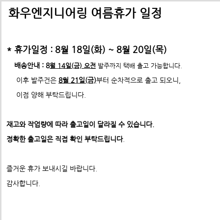
배송비관련 공지사항
택배배송관련 공지사항(*필독)
화우엔지니어링 여름휴가 일정
-> 24년 10월 1일부터 경동택배 택배비 인상 공지
* 휴가일정 : 8월 18일(화) ~ 8월 20일(목)
*택배사 요청에 따라 선불,착불 동시에 진행이 불가하게 되었습니
*프로파일 절단길이 2700mm이상 택배발송 불가
배송안내 : 8
월 14일(금) 오전
발주까지 택배 출고 가능합니다.
* 프로파일 절단길이 2700
mm 이상은
각 지역 도착영업소에
이후 발주건은
8월 21일(금)
부터 순차적으로 출고 되오니,
-수정전 : 주문시 배송비(6,000원) 선불 결제
따라
배송이 불가할수도 있습니다. 주문시 참고 부탁드립니다.
이점 양해 부탁드립니다.
포맥스 블랙 5T
제품의 수량,무게,길이에 따라 추가요금은 착불진
--------> 강남지역 배송 불가 <-------------
5T
표준형 프로파일 및 부품
재고와 작업량에 따라 출고일이 달라질 수 있습니다.
ex) 자가수령 및 화물택배,화물차(운임고객부담) 배송가능
- 수정후 :
주문시 배송비(0원)
ABN프로파일 20시리즈
정확한 출고일은 직접 확인 부탁드립니다
.
ABN프로파일 20시리즈부품
모든 제품은 착불진행.
견적문의 :
info@fawooeng.com
ABN프로파일 30시리즈
즐거운 휴가 보내시길 바랍니다.
전화번호 및 주소
->견적문의 시 연락 가능한
작성 부탁드립니다.
ABN프로파일 30시리즈부품
감사합니다.
* 주문결제 단계에서 다시한번 문구 확인하시고
ABN프로파일 40시리즈
이점 참고 부탁드립니다.
**알루미늄판재 및 기타판재 단가 인상 (쇼핑몰주문 및 입금전
ABN프로파일 40시리즈부품
청)**