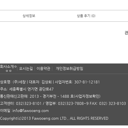
상세정보
상품 후기 (0)
관
회사소개ㅇ
오시는길
이용약관
개인정보취급방침
ㅇㅇ
상호명: (주)세창 | 대표자: 김상희 | 사업자번호: 307-81-12181
주소: 세종특별시 연기면 공단로47
통신판매신고판매: 2013 – 경기부천 – 1488 호
(사업자정보확인)
고객센터: 032)323-8101 / 영업부: 032)323-7808~9 FAX: 032) 323-8103
이메일 :info@fawooeng.com
Copyright(c)2013 Fawooeng.com LTD., ALL RIGHTS RESERVED