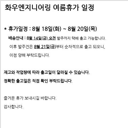
배송비관련 공지사항
택배배송관련 공지사항(*필독)
화우엔지니어링 여름휴가 일정
-> 24년 10월 1일부터 경동택배 택배비 인상 공지
* 휴가일정 : 8월 18일(화) ~ 8월 20일(목)
*택배사 요청에 따라 선불,착불 동시에 진행이 불가하게 되었습니
*프로파일 절단길이 2700mm이상 택배발송 불가
배송안내 : 8
월 14일(금) 오전
발주까지 택배 출고 가능합니다.
* 프로파일 절단길이 2700
mm 이상은
각 지역 도착영업소에
이후 발주건은
8월 21일(금)
부터 순차적으로 출고 되오니,
-수정전 : 주문시 배송비(6,000원) 선불 결제
따라
배송이 불가할수도 있습니다. 주문시 참고 부탁드립니다.
이점 양해 부탁드립니다.
제품의 수량,무게,길이에 따라 추가요금은 착불진
--------> 강남지역 배송 불가 <-------------
재고와 작업량에 따라 출고일이 달라질 수 있습니다.
ex) 자가수령 및 화물택배,화물차(운임고객부담) 배송가능
- 수정후 :
주문시 배송비(0원)
정확한 출고일은 직접 확인 부탁드립니다
.
모든 제품은 착불진행.
견적문의 :
info@fawooeng.com
즐거운 휴가 보내시길 바랍니다.
전화번호 및 주소
->견적문의 시 연락 가능한
작성 부탁드립니다.
감사합니다.
* 주문결제 단계에서 다시한번 문구 확인하시고
이점 참고 부탁드립니다.
**알루미늄판재 및 기타판재 단가 인상 (쇼핑몰주문 및 입금전
청)**