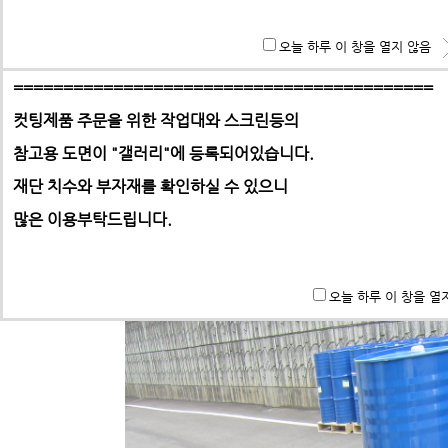
홈으로 | 갤러리
**특히 알루미늄판,PC,아크릴 판재는 필히 사무실로 견적 문
오늘 하루 이 창을 열지 않음
기 바랍니다.
==========================================
[프로파일] 경량2방차입 1100mm *1100mm 화학제품 (1톤)
컷팅제품 주문을 위한 작업대와 스크린등의
:
최고관리자
작성자
참고용 도면이 "갤러리"에
등록되어있습니다.
-> 택배요금은 택배사에서 픽업 후 결정합니다.
재단 치수와 부자재를 확인하실 수 있으니
많은 이용부탁드립니다.
오늘 하루 이 창을 열