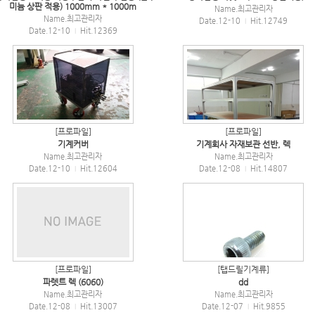
미늄 상판 적용) 1000mm * 1000m
Name.
최고관리자
Name.
최고관리자
Date.12-10
Hit.12749
|
Date.12-10
Hit.12369
|
[프로파일]
[프로파일]
기계커버
기계회사 자재보관 선반, 렉
Name.
최고관리자
Name.
최고관리자
Date.12-10
Hit.12604
Date.12-08
Hit.14807
|
|
[프로파일]
[탭드릴기계류]
파렛트 렉 (6060)
dd
Name.
최고관리자
Name.
최고관리자
Date.12-08
Hit.13007
Date.12-07
Hit.9855
|
|