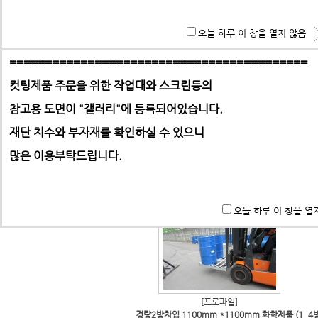
홈으로 | 갤러리
**특히 알루미늄판,PC,아크릴 판재는 필히 사무실로 견적 문
오늘 하루 이 창을 열지 않음
기 바랍니다.
전체
프로파일
판재
탭드릴기계류
(14)
|
|
|
|
==========================================
컷팅제품 주문을 위한 작업대와 스크린등의
참고용 도면이 "갤러리"에
등록되어있습니다.
-> 택배요금은 택배사에서 픽업 후 결정합니다.
재단 치수와 부자재를 확인하실 수 있으니
많은 이용부탁드립니다.
[프로파일]
프로파일 작업대 타입과 참고용 도면
Name.
최고관리자
Date.01-23
Hit.20327
|
오늘 하루 이 창을 열
[프로파일]
경량2방차입 1100mm *1100mm 화학제품 (1
4