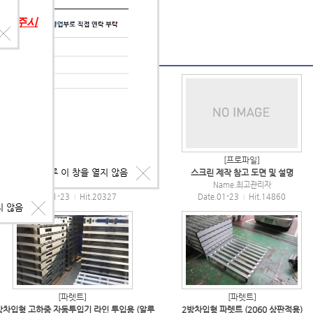
의해 주시
파렛트
|
[프로파일]
[프로파일]
오늘 하루 이 창을 열지 않음
프로파일 작업대 타입과 참고용 도면
스크린 제작 참고 도면 및 설명
Name.
최고관리자
Name.
최고관리자
Date.01-23
Hit.20327
Date.01-23
Hit.14860
|
|
지 않음
[파렛트]
[파렛트]
방차입형 고하중 자동투입기 라인 투입용 (알루
2방차입형 파렛트 (2060 상판적용)