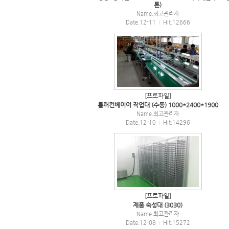
톤)
Name.
최고관리자
Date.12-11
Hit.12666
|
[프로파일]
롤러컨베이어 작업대 (수동) 1000*2400*1900
Name.
최고관리자
Date.12-10
Hit.14296
|
[프로파일]
제품 숙성대 (3030)
Name.
최고관리자
Date.12-08
Hit.15272
|