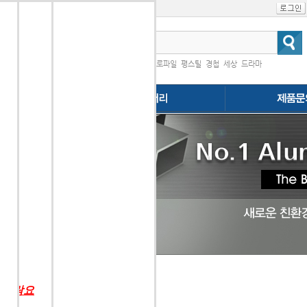
인기검색어
|
프로파일
평스틸
경첩
세상
드라마
다.
행
 연락요