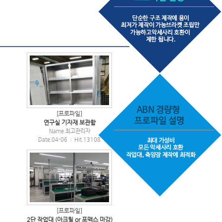
[프로파일]
연구실 기자재 보관함
Name.
최고관리자
Date.04-06
Hit.13108
|
[프로파일]
2단 작업대 (아크릴 or 포맥스 마감)