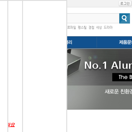
인기검색어
|
프로파일
평스틸
경첩
세상
드라마
다.
행
 연락요