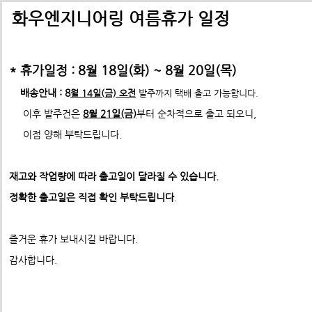
배송비관련 공지사항
택배배송관련 공지사항(*필독)
화우엔지니어링 여름휴가 일정
-> 24년 10월 1일부터 경동택배 택배비 인상 공지
* 휴가일정 : 8월 18일(화) ~ 8월 20일(목)
*택배사 요청에 따라 선불,착불 동시에 진행이 불가하게 되었습니
*프로파일 절단길이 2700mm이상 택배발송 불가
배송안내 : 8
월 14일(금) 오전
발주까지 택배 출고 가능합니다.
* 프로파일 절단길이 2700
mm 이상은
각 지역 도착영업소에
이후 발주건은
8월 21일(금)
부터 순차적으로 출고 되오니,
-수정전 : 주문시 배송비(6,000원) 선불 결제
따라
배송이 불가할수도 있습니다. 주문시 참고 부탁드립니다.
이점 양해 부탁드립니다.
제품의 수량,무게,길이에 따라 추가요금은 착불진
--------> 강남지역 배송 불가 <-------------
재고와 작업량에 따라 출고일이 달라질 수 있습니다.
ex) 자가수령 및 화물택배,화물차(운임고객부담) 배송가능
- 수정후 :
주문시 배송비(0원)
정확한 출고일은 직접 확인 부탁드립니다
.
모든 제품은 착불진행.
견적문의 :
info@fawooeng.com
즐거운 휴가 보내시길 바랍니다.
전화번호 및 주소
->견적문의 시 연락 가능한
작성 부탁드립니다.
감사합니다.
* 주문결제 단계에서 다시한번 문구 확인하시고
이점 참고 부탁드립니다.
**알루미늄판재 및 기타판재 단가 인상 (쇼핑몰주문 및 입금전
청)**