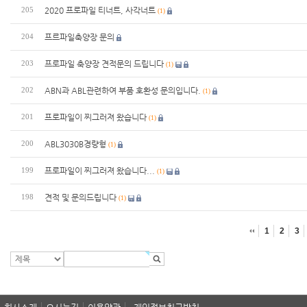
2020 프로파일 티너트, 사각너트
205
(1)
프르파일축양장 문의
204
프로파일 축양장 견적문의 드립니다
203
(1)
ABN과 ABL관련하여 부품 호환성 문의입니다.
202
(1)
프로파일이 찌그러져 왔습니다
201
(1)
ABL3030B경량형
200
(1)
프로파일이 찌그러져 왔습니다...
199
(1)
견적 및 문의드립니다
198
(1)
1
2
3