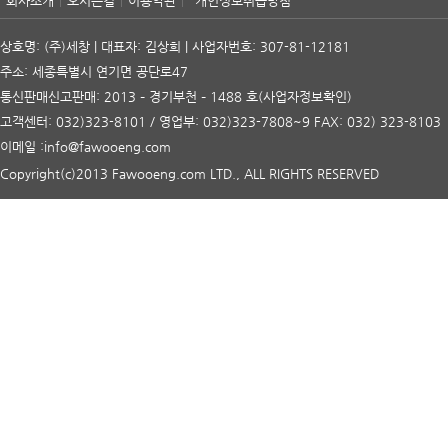
회사소개
오시는길
이용약관
개인정보취급방침
상호명: (주)세창 | 대표자: 김상희 | 사업자번호: 307-81-12181
주소: 세종특별시 연기면 공단로47
통신판매신고판매: 2013 – 경기부천 – 1488 호
(사업자정보확인)
고객센터: 032)323-8101 / 영업부: 032)323-7808~9 FAX: 032) 323-8103
이메일 :info@fawooeng.com
Copyright(c)2013 Fawooeng.com LTD., ALL RIGHTS RESERVED