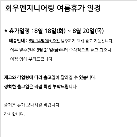
배송비관련 공지사항
택배배송관련 공지사항(*필독)
화우엔지니어링 여름휴가 일정
-> 24년 10월 1일부터 경동택배 택배비 인상 공지
* 휴가일정 : 8월 18일(화) ~ 8월 20일(목)
*택배사 요청에 따라 선불,착불 동시에 진행이 불가하게 되었습니
*프로파일 절단길이 2700mm이상 택배발송 불가
배송안내 : 8
월 14일(금) 오전
발주까지 택배 출고 가능합니다.
* 프로파일 절단길이 2700
mm 이상은
각 지역 도착영업소에
이후 발주건은
8월 21일(금)
부터 순차적으로 출고 되오니,
-수정전 : 주문시 배송비(6,000원) 선불 결제
따라
배송이 불가할수도 있습니다. 주문시 참고 부탁드립니다.
이점 양해 부탁드립니다.
제품의 수량,무게,길이에 따라 추가요금은 착불진
--------> 강남지역 배송 불가 <-------------
재고와 작업량에 따라 출고일이 달라질 수 있습니다.
ex) 자가수령 및 화물택배,화물차(운임고객부담) 배송가능
- 수정후 :
주문시 배송비(0원)
정확한 출고일은 직접 확인 부탁드립니다
.
모든 제품은 착불진행.
견적문의 :
info@fawooeng.com
즐거운 휴가 보내시길 바랍니다.
전화번호 및 주소
->견적문의 시 연락 가능한
작성 부탁드립니다.
감사합니다.
* 주문결제 단계에서 다시한번 문구 확인하시고
이점 참고 부탁드립니다.
**알루미늄판재 및 기타판재 단가 인상 (쇼핑몰주문 및 입금전
청)**