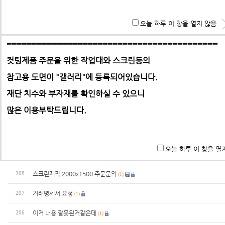
홈으로 | 제품문의
**특히 알루미늄판,PC,아크릴 판재는 필히 사무실로 견적 문
오늘 하루 이 창을 열지 않음
기 바랍니다.
==========================================
번호
제목
컷팅제품 주문을 위한 작업대와 스크린등의
참고용 도면이 "갤러리"에
알루미늄 프로파일 견적 의뢰 드립니다.
등록되어있습니다.
213
(1)
-> 택배요금은 택배사에서 픽업 후 결정합니다.
재단 치수와 부자재를 확인하실 수 있으니
견적 문의 드립니다.
212
많은 이용부탁드립니다.
배송이 언제 시작
211
(1)
견적부탁드립니다
210
(2)
오늘 하루 이 창을 열
al 프로파일로 작업대 및 가구 제작
209
스크린제작 2000x1500 주문문의
208
(1)
거래명세서 요청
207
(1)
이거 내용 잘못된거같은데
206
(1)