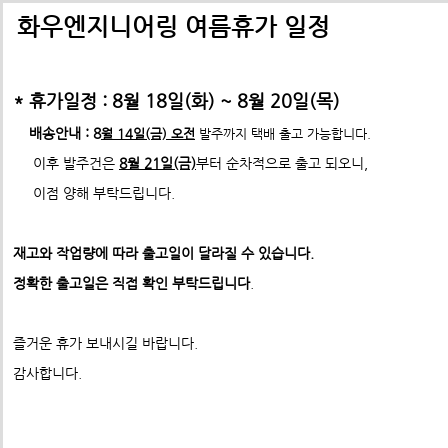
배송비관련 공지사항
택배배송관련 공지사항(*필독)
화우엔지니어링 여름휴가 일정
-> 24년 10월 1일부터 경동택배 택배비 인상 공지
* 휴가일정 : 8월 18일(화) ~ 8월 20일(목)
*택배사 요청에 따라 선불,착불 동시에 진행이 불가하게 되었습니
*프로파일 절단길이 2700mm이상 택배발송 불가
배송안내 : 8
월 14일(금) 오전
발주까지 택배 출고 가능합니다.
* 프로파일 절단길이 2700
mm 이상은
각 지역 도착영업소에
이후 발주건은
8월 21일(금)
부터 순차적으로 출고 되오니,
-수정전 : 주문시 배송비(6,000원) 선불 결제
따라
배송이 불가할수도 있습니다. 주문시 참고 부탁드립니다.
이점 양해 부탁드립니다.
제품의 수량,무게,길이에 따라 추가요금은 착불진
--------> 강남지역 배송 불가 <-------------
재고와 작업량에 따라 출고일이 달라질 수 있습니다.
ex) 자가수령 및 화물택배,화물차(운임고객부담) 배송가능
- 수정후 :
주문시 배송비(0원)
정확한 출고일은 직접 확인 부탁드립니다
.
모든 제품은 착불진행.
견적문의 :
info@fawooeng.com
즐거운 휴가 보내시길 바랍니다.
전화번호 및 주소
->견적문의 시 연락 가능한
작성 부탁드립니다.
감사합니다.
* 주문결제 단계에서 다시한번 문구 확인하시고
이점 참고 부탁드립니다.
**알루미늄판재 및 기타판재 단가 인상 (쇼핑몰주문 및 입금전
청)**