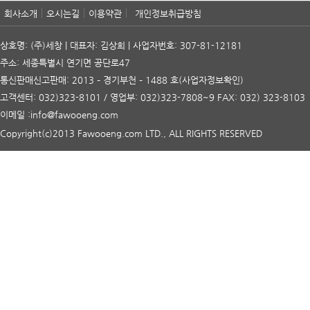
회사소개
오시는길
이용약관
개인정보취급방침
상호명: (주)세창 | 대표자: 김상희 | 사업자번호: 307-81-12181
주소: 세종특별시 연기면 공단로47
통신판매신고판매: 2013 – 경기부천 – 1488 호
(사업자정보확인)
고객센터: 032)323-8101 / 영업부: 032)323-7808~9 FAX: 032) 323-8103
이메일 :info@fawooeng.com
Copyright(c)2013 Fawooeng.com LTD., ALL RIGHTS RESERVED