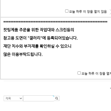
홈으로 | 제품문의
**특히 알루미늄판,PC,아크릴 판재는 필히 사무실로 견적 문
오늘 하루 이 창을 열지 않음
기 바랍니다.
==========================================
번호
제목
컷팅제품 주문을 위한 작업대와 스크린등의
참고용 도면이 "갤러리"에
견적문의드립니다.
등록되어있습니다.
5
-> 택배요금은 택배사에서 픽업 후 결정합니다.
재단 치수와 부자재를 확인하실 수 있으니
견적 문의 드립니다.
4
많은 이용부탁드립니다.
견적문의 드립니다.
3
프로파일 재단 및 브라켓 견적 문의드립니다.
2
오늘 하루 이 창을 열
프로파일 제작의뢰
1