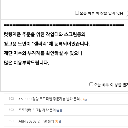
홈으로 | 제품문의
**특히 알루미늄판,PC,아크릴 판재는 필히 사무실로 견적 문
오늘 하루 이 창을 열지 않음
기 바랍니다.
==========================================
번호
제목
컷팅제품 주문을 위한 작업대와 스크린등의
참고용 도면이 "갤러리"에
130인치 프로파일로 스크린 액자 제작 하려고 합니다(전화문의)
등록되어있습니다.
308
(1)
-> 택배요금은 택배사에서 픽업 후 결정합니다.
재단 치수와 부자재를 확인하실 수 있으니
ABL 3030 재고
307
(1)
많은 이용부탁드립니다.
프로파일 견적서 관련 문의 (표준)
306
(1)
앤드캡(2020 / 3030) 두께 알고 싶습니다.
305
(1)
오늘 하루 이 창을 열
제품 관련 문의
304
abl3030 경량 프로파일 주문가능 날짜 문의
303
(1)
프로젝터 스크린 제작 문의
302
ABN 3030B 입고일 문의
301
(1)