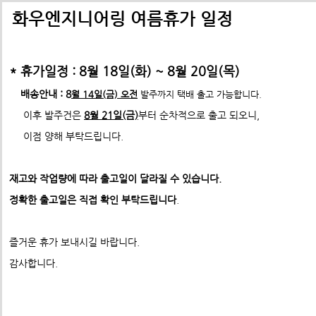
배송비관련 공지사항
택배배송관련 공지사항(*필독)
화우엔지니어링 여름휴가 일정
-> 24년 10월 1일부터 경동택배 택배비 인상 공지
* 휴가일정 : 8월 18일(화) ~ 8월 20일(목)
*택배사 요청에 따라 선불,착불 동시에 진행이 불가하게 되었습니
*프로파일 절단길이 2700mm이상 택배발송 불가
배송안내 : 8
월 14일(금) 오전
발주까지 택배 출고 가능합니다.
* 프로파일 절단길이 2700
mm 이상은
각 지역 도착영업소에
이후 발주건은
8월 21일(금)
부터 순차적으로 출고 되오니,
-수정전 : 주문시 배송비(6,000원) 선불 결제
따라
배송이 불가할수도 있습니다. 주문시 참고 부탁드립니다.
이점 양해 부탁드립니다.
제품의 수량,무게,길이에 따라 추가요금은 착불진
--------> 강남지역 배송 불가 <-------------
재고와 작업량에 따라 출고일이 달라질 수 있습니다.
ex) 자가수령 및 화물택배,화물차(운임고객부담) 배송가능
- 수정후 :
주문시 배송비(0원)
정확한 출고일은 직접 확인 부탁드립니다
.
모든 제품은 착불진행.
견적문의 :
info@fawooeng.com
즐거운 휴가 보내시길 바랍니다.
전화번호 및 주소
->견적문의 시 연락 가능한
작성 부탁드립니다.
감사합니다.
* 주문결제 단계에서 다시한번 문구 확인하시고
이점 참고 부탁드립니다.
**알루미늄판재 및 기타판재 단가 인상 (쇼핑몰주문 및 입금전
청)**