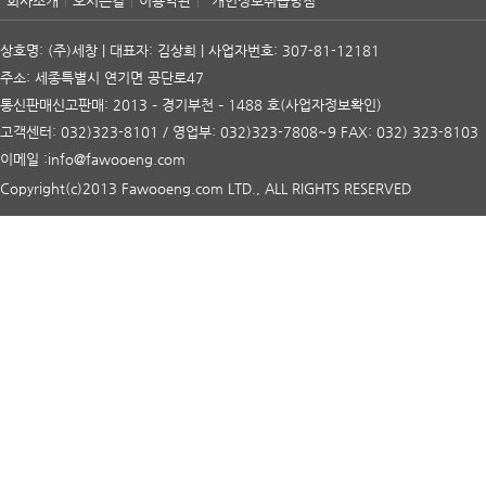
회사소개
오시는길
이용약관
개인정보취급방침
상호명: (주)세창 | 대표자: 김상희 | 사업자번호: 307-81-12181
주소: 세종특별시 연기면 공단로47
통신판매신고판매: 2013 – 경기부천 – 1488 호
(사업자정보확인)
고객센터: 032)323-8101 / 영업부: 032)323-7808~9 FAX: 032) 323-8103
이메일 :info@fawooeng.com
Copyright(c)2013 Fawooeng.com LTD., ALL RIGHTS RESERVED