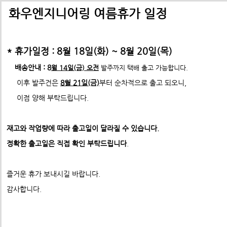
배송비관련 공지사항
택배배송관련 공지사항(*필독)
화우엔지니어링 여름휴가 일정
-> 24년 10월 1일부터 경동택배 택배비 인상 공지
* 휴가일정 : 8월 18일(화) ~ 8월 20일(목)
*택배사 요청에 따라 선불,착불 동시에 진행이 불가하게 되었습니
*프로파일 절단길이 2700mm이상 택배발송 불가
배송안내 : 8
월 14일(금) 오전
발주까지 택배 출고 가능합니다.
* 프로파일 절단길이 2700
mm 이상은
각 지역 도착영업소에
이후 발주건은
8월 21일(금)
부터 순차적으로 출고 되오니,
-수정전 : 주문시 배송비(6,000원) 선불 결제
따라
배송이 불가할수도 있습니다. 주문시 참고 부탁드립니다.
이점 양해 부탁드립니다.
제품의 수량,무게,길이에 따라 추가요금은 착불진
--------> 강남지역 배송 불가 <-------------
재고와 작업량에 따라 출고일이 달라질 수 있습니다.
ex) 자가수령 및 화물택배,화물차(운임고객부담) 배송가능
- 수정후 :
주문시 배송비(0원)
정확한 출고일은 직접 확인 부탁드립니다
.
모든 제품은 착불진행.
견적문의 :
info@fawooeng.com
즐거운 휴가 보내시길 바랍니다.
전화번호 및 주소
->견적문의 시 연락 가능한
작성 부탁드립니다.
감사합니다.
* 주문결제 단계에서 다시한번 문구 확인하시고
이점 참고 부탁드립니다.
**알루미늄판재 및 기타판재 단가 인상 (쇼핑몰주문 및 입금전
청)**