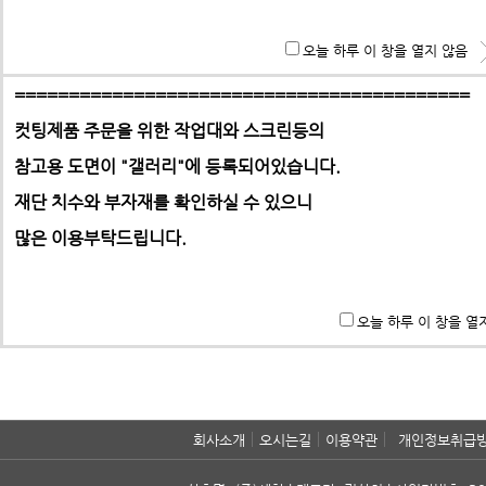
**특히 알루미늄판,PC,아크릴 판재는 필히 사무실로 견적 문
오늘 하루 이 창을 열지 않음
기 바랍니다.
회원님의 로그
==========================================
아
컷팅제품 주문을 위한 작업대와 스크린등의
패스
참고용 도면이 "갤러리"에
등록되어있습니다.
-> 택배요금은 택배사에서 픽업 후 결정합니다.
자동로
재단 치수와 부자재를 확인하실 수 있으니
많은 이용부탁드립니다.
회
오늘 하루 이 창을 열
회사소개
오시는길
이용약관
개인정보취급