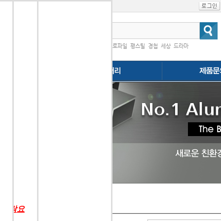
인기검색어
|
프로파일
평스틸
경첩
세상
드라마
다.
행
 연락요