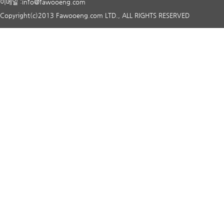
이메일 :info@fawooeng.com
Copyright(c)2013 Fawooeng.com LTD., ALL RIGHTS RESERVED