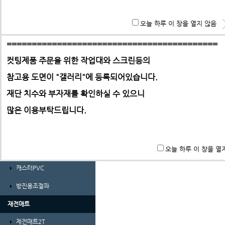
경량형 프로파일 및 부품
**특히 알루미늄판,PC,아크릴 판재는 필히 사무실로 견적 문
오늘 하루 이 창을 열지 않음
ABL프로파일 30시리즈
기 바랍니다.
ABL프로파일 30시리즈부품
==========================================
컷팅제품 주문을 위한 작업대와 스크린등의
ABL프로파일 40시리즈
참고용 도면이 "갤러리"에
등록되어있습니다.
ABL프로파일 40시리즈부품
-> 택배요금은 택배사에서 픽업 후 결정합니다.
재단 치수와 부자재를 확인하실 수 있으니
ㄱ자앵글 및 덕트
많은 이용부탁드립니다.
가공비(프로파일 및 판재)
바퀴 및 조절좌
오늘 하루 이 창을 열
풋마스터
캐스터PVC
방진용조절좌
재전매트
제전매트2T