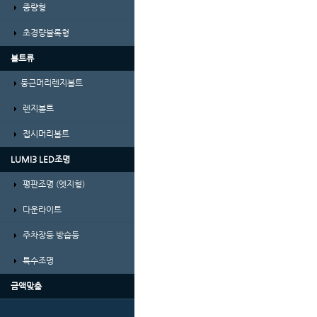
중량형
초경량블록형
볼트류
둥근머리렌지볼트
렌지볼트
접시머리볼트
LUMI3 LED조명
평판조명 (엣지형)
다운라이트
주차장등 방습등
특수조명
금액맞춤