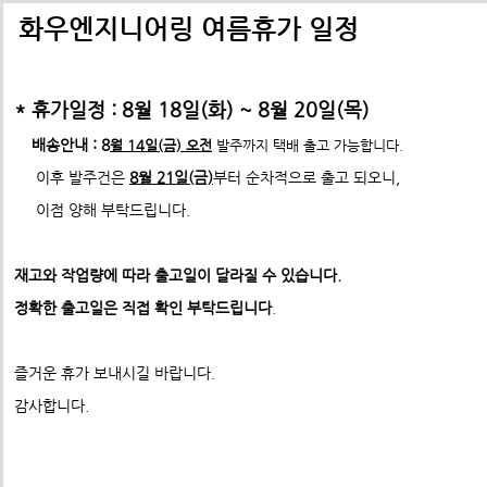
배송비관련 공지사항
택배배송관련 공지사항(*필독)
화우엔지니어링 여름휴가 일정
-> 24년 10월 1일부터 경동택배 택배비 인상 공지
* 휴가일정 : 8월 18일(화) ~ 8월 20일(목)
*택배사 요청에 따라 선불,착불 동시에 진행이 불가하게 되었습니
*프로파일 절단길이 2700mm이상 택배발송 불가
배송안내 : 8
월 14일(금) 오전
발주까지 택배 출고 가능합니다.
* 프로파일 절단길이 2700
mm 이상은
각 지역 도착영업소에
이후 발주건은
8월 21일(금)
부터 순차적으로 출고 되오니,
-수정전 : 주문시 배송비(6,000원) 선불 결제
따라
배송이 불가할수도 있습니다. 주문시 참고 부탁드립니다.
이점 양해 부탁드립니다.
제품의 수량,무게,길이에 따라 추가요금은 착불진
내용보기
--------> 강남지역 배송 불가 <-------------
표준형 프로파일 및 부품
재고와 작업량에 따라 출고일이 달라질 수 있습니다.
ex) 자가수령 및 화물택배,화물차(운임고객부담) 배송가능
작성자
wUmrLVWz
- 수정후 :
주문시 배송비(0원)
ABN프로파일 20시리즈
정확한 출고일은 직접 확인 부탁드립니다
.
작성일
2024-03-19 23:33:0
ABN프로파일 20시리즈부품
모든 제품은 착불진행.
견적문의 :
info@fawooeng.com
ABN 4080
상품
ABN프로파일 30시리즈
즐거운 휴가 보내시길 바랍니다.
전화번호 및 주소
->견적문의 시 연락 가능한
작성 부탁드립니다.
제목
1
ABN프로파일 30시리즈부품
감사합니다.
* 주문결제 단계에서 다시한번 문구 확인하시고
내용
1
ABN프로파일 40시리즈
이점 참고 부탁드립니다.
**알루미늄판재 및 기타판재 단가 인상 (쇼핑몰주문 및 입금전
ABN프로파일 40시리즈부품
청)**