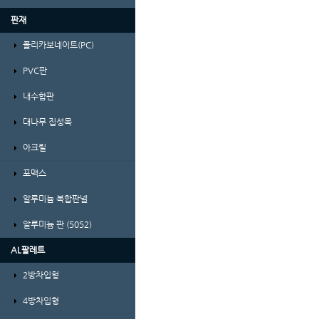
판재
폴리카보네이트(PC)
PVC판
내수합판
대나무 집성목
아크릴
포맥스
알루미늄 복합판넬
알루미늄 판 (5052)
AL팔레트
2방차입형
4방차입형