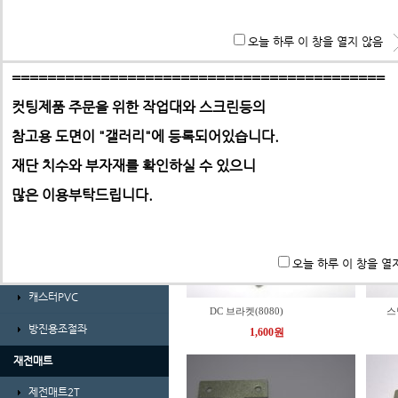
경량형 프로파일 및 부품
**특히 알루미늄판,PC,아크릴 판재는 필히 사무실로 견적 문
오늘 하루 이 창을 열지 않음
ABL프로파일 30시리즈
기 바랍니다.
ABL프로파일 30시리즈부품
==========================================
DC 브라켓(4040)
DC
컷팅제품 주문을 위한 작업대와 스크린등의
ABL프로파일 40시리즈
450원
참고용 도면이 "갤러리"에
등록되어있습니다.
ABL프로파일 40시리즈부품
-> 택배요금은 택배사에서 픽업 후 결정합니다.
재단 치수와 부자재를 확인하실 수 있으니
ㄱ자앵글 및 덕트
많은 이용부탁드립니다.
가공비(프로파일 및 판재)
바퀴 및 조절좌
오늘 하루 이 창을 열
풋마스터
캐스터PVC
DC 브라켓(8080)
스
방진용조절좌
1,600원
재전매트
제전매트2T