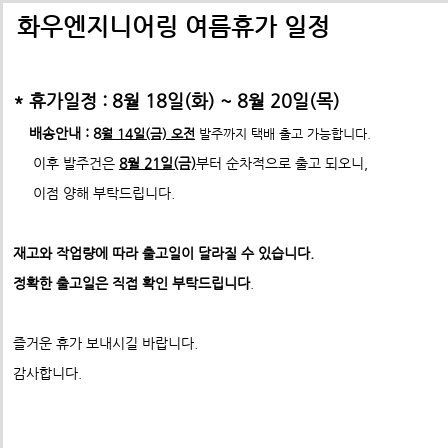
배송비관련 공지사항
택배배송관련 공지사항(*필독)
화우엔지니어링 여름휴가 일정
-> 24년 10월 1일부터 경동택배 택배비 인상 공지
* 휴가일정 : 8월 18일(화) ~ 8월 20일(목)
*택배사 요청에 따라 선불,착불 동시에 진행이 불가하게 되었습니
*프로파일 절단길이 2700mm이상 택배발송 불가
배송안내 : 8
월 14일(금) 오전
발주까지 택배 출고 가능합니다.
* 프로파일 절단길이 2700
mm 이상은
각 지역 도착영업소에
이후 발주건은
8월 21일(금)
부터 순차적으로 출고 되오니,
-수정전 : 주문시 배송비(6,000원) 선불 결제
따라
배송이 불가할수도 있습니다. 주문시 참고 부탁드립니다.
이점 양해 부탁드립니다.
제품의 수량,무게,길이에 따라 추가요금은 착불진
--- ABN40시리즈 부품 (33개)
--------> 강남지역 배송 불가 <-------------
표준형 프로파일 및 부품
재고와 작업량에 따라 출고일이 달라질 수 있습니다.
ex) 자가수령 및 화물택배,화물차(운임고객부담) 배송가능
- 수정후 :
주문시 배송비(0원)
ABN프로파일 20시리즈
정확한 출고일은 직접 확인 부탁드립니다
.
ABN프로파일 20시리즈부품
모든 제품은 착불진행.
견적문의 :
info@fawooeng.com
ABN프로파일 30시리즈
즐거운 휴가 보내시길 바랍니다.
전화번호 및 주소
->견적문의 시 연락 가능한
작성 부탁드립니다.
ABN프로파일 30시리즈부품
감사합니다.
* 주문결제 단계에서 다시한번 문구 확인하시고
ABN프로파일 40시리즈
이점 참고 부탁드립니다.
**알루미늄판재 및 기타판재 단가 인상 (쇼핑몰주문 및 입금전
ABN프로파일 40시리즈부품
청)**