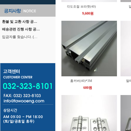
각도조절 브라켓(40)
9,600원
환불 및 교환 사항 공…
배송관련 진행 사항 공…
입금자를 찾습니다. (…
홈커버(40)*3M
멀
600원