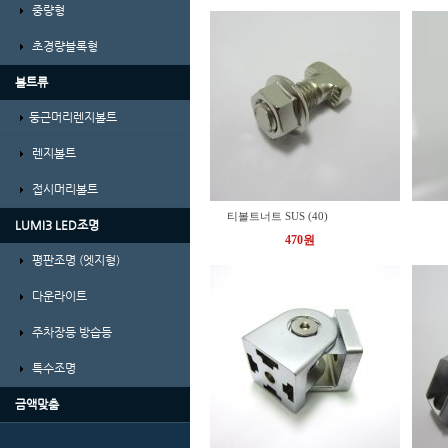
중량형
초경량블록형
볼트류
둥근머리렌지볼트
렌지볼트
접시머리볼트
티볼트너트 SUS (40)
LUMI3 LED조명
470원
평판조명 (엣지형)
다운라이트
주차장등 방습등
특수조명
금액맞춤