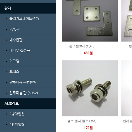
판재
폴리카보네이트(PC)
PVC판
내수합판
평스틸브라켓(40)
평
대나무 집성목
650원
아크릴
포맥스
알루미늄 복합판넬
알루미늄 판 (5052)
AL팔레트
2방차입형
샘스 렌지 볼트 (M8)
렌지볼
4방차입형
170원