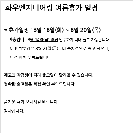
배송비관련 공지사항
택배배송관련 공지사항(*필독)
화우엔지니어링 여름휴가 일정
-> 24년 10월 1일부터 경동택배 택배비 인상 공지
* 휴가일정 : 8월 18일(화) ~ 8월 20일(목)
*택배사 요청에 따라 선불,착불 동시에 진행이 불가하게 되었습니
*프로파일 절단길이 2700mm이상 택배발송 불가
배송안내 : 8
월 14일(금) 오전
발주까지 택배 출고 가능합니다.
* 프로파일 절단길이 2700
mm 이상은
각 지역 도착영업소에
이후 발주건은
8월 21일(금)
부터 순차적으로 출고 되오니,
-수정전 : 주문시 배송비(6,000원) 선불 결제
따라
배송이 불가할수도 있습니다. 주문시 참고 부탁드립니다.
이점 양해 부탁드립니다.
평스틸브라켓(80)
제품의 수량,무게,길이에 따라 추가요금은 착불진
--------> 강남지역 배송 불가 <-------------
렌치볼트 M8*15 , 샘스볼트 M8*15 와
표준형 프로파일 및 부품
재고와 작업량에 따라 출고일이 달라질 수 있습니다.
ex) 자가수령 및 화물택배,화물차(운임고객부담) 배송가능
- 수정후 :
주문시 배송비(0원)
ABN프로파일 20시리즈
정확한 출고일은 직접 확인 부탁드립니다
.
ABN프로파일 20시리즈부품
모든 제품은 착불진행.
견적문의 :
info@fawooeng.com
ABN프로파일 30시리즈
즐거운 휴가 보내시길 바랍니다.
전화번호 및 주소
->견적문의 시 연락 가능한
작성 부탁드립니다.
ABN프로파일 30시리즈부품
감사합니다.
* 주문결제 단계에서 다시한번 문구 확인하시고
ABN프로파일 40시리즈
이점 참고 부탁드립니다.
**알루미늄판재 및 기타판재 단가 인상 (쇼핑몰주문 및 입금전
ABN프로파일 40시리즈부품
청)**