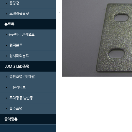
중량형
초경량블록형
볼트류
둥근머리렌지볼트
렌지볼트
접시머리볼트
LUMI3 LED조명
평판조명 (엣지형)
다운라이트
주차장등 방습등
특수조명
금액맞춤