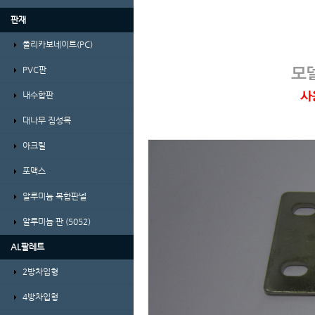
판재
폴리카보네이트(PC)
PVC판
내수합판
대나무 집성목
아크릴
포맥스
알루미늄 복합판넬
알루미늄 판 (5052)
AL팔레트
2방차입형
4방차입형