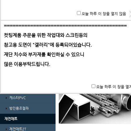
경량형 프로파일 및 부품
**특히 알루미늄판,PC,아크릴 판재는 필히 사무실로 견적 문
오늘 하루 이 창을 열지 않음
ABL프로파일 30시리즈
기 바랍니다.
ABL프로파일 30시리즈부품
==========================================
컷팅제품 주문을 위한 작업대와 스크린등의
ABL프로파일 40시리즈
참고용 도면이 "갤러리"에
등록되어있습니다.
ABL프로파일 40시리즈부품
-> 택배요금은 택배사에서 픽업 후 결정합니다.
재단 치수와 부자재를 확인하실 수 있으니
ㄱ자앵글 및 덕트
많은 이용부탁드립니다.
가공비(프로파일 및 판재)
바퀴 및 조절좌
오늘 하루 이 창을 열
풋마스터
캐스터PVC
방진용조절좌
재전매트
제전매트2T