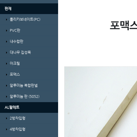
판재
폴리카보네이트(PC)
PVC판
내수합판
대나무 집성목
아크릴
포맥스
알루미늄 복합판넬
알루미늄 판 (5052)
AL팔레트
2방차입형
4방차입형