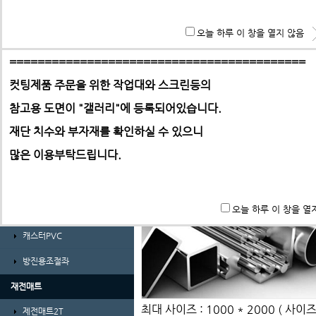
경량형 프로파일 및 부품
**특히 알루미늄판,PC,아크릴 판재는 필히 사무실로 견적 문
오늘 하루 이 창을 열지 않음
ABL프로파일 30시리즈
기 바랍니다.
ABL프로파일 30시리즈부품
==========================================
컷팅제품 주문을 위한 작업대와 스크린등의
ABL프로파일 40시리즈
참고용 도면이 "갤러리"에
등록되어있습니다.
ABL프로파일 40시리즈부품
-> 택배요금은 택배사에서 픽업 후 결정합니다.
재단 치수와 부자재를 확인하실 수 있으니
ㄱ자앵글 및 덕트
많은 이용부탁드립니다.
가공비(프로파일 및 판재)
바퀴 및 조절좌
오늘 하루 이 창을 열
풋마스터
캐스터PVC
방진용조절좌
재전매트
최대 사이즈 : 1000 * 2000 ( 사
제전매트2T