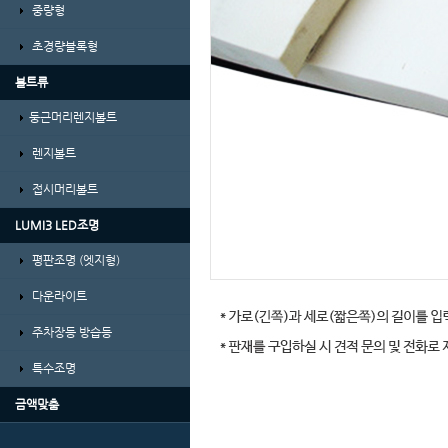
중량형
초경량블록형
볼트류
둥근머리렌지볼트
렌지볼트
접시머리볼트
LUMI3 LED조명
평판조명 (엣지형)
다운라이트
주차장등 방습등
특수조명
금액맞춤