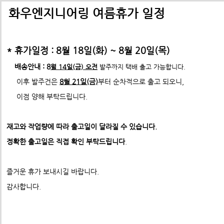
배송비관련 공지사항
택배배송관련 공지사항(*필독)
화우엔지니어링 여름휴가 일정
-> 24년 10월 1일부터 경동택배 택배비 인상 공지
* 휴가일정 : 8월 18일(화) ~ 8월 20일(목)
*택배사 요청에 따라 선불,착불 동시에 진행이 불가하게 되었습니
*프로파일 절단길이 2700mm이상 택배발송 불가
배송안내 : 8
월 14일(금) 오전
발주까지 택배 출고 가능합니다.
* 프로파일 절단길이 2700
mm 이상은
각 지역 도착영업소에
이후 발주건은
8월 21일(금)
부터 순차적으로 출고 되오니,
-수정전 : 주문시 배송비(6,000원) 선불 결제
따라
배송이 불가할수도 있습니다. 주문시 참고 부탁드립니다.
이점 양해 부탁드립니다.
포맥스백색 3T
제품의 수량,무게,길이에 따라 추가요금은 착불진
--------> 강남지역 배송 불가 <-------------
3T
표준형 프로파일 및 부품
재고와 작업량에 따라 출고일이 달라질 수 있습니다.
ex) 자가수령 및 화물택배,화물차(운임고객부담) 배송가능
- 수정후 :
주문시 배송비(0원)
ABN프로파일 20시리즈
정확한 출고일은 직접 확인 부탁드립니다
.
ABN프로파일 20시리즈부품
모든 제품은 착불진행.
견적문의 :
info@fawooeng.com
ABN프로파일 30시리즈
즐거운 휴가 보내시길 바랍니다.
전화번호 및 주소
->견적문의 시 연락 가능한
작성 부탁드립니다.
ABN프로파일 30시리즈부품
감사합니다.
* 주문결제 단계에서 다시한번 문구 확인하시고
ABN프로파일 40시리즈
이점 참고 부탁드립니다.
**알루미늄판재 및 기타판재 단가 인상 (쇼핑몰주문 및 입금전
ABN프로파일 40시리즈부품
청)**