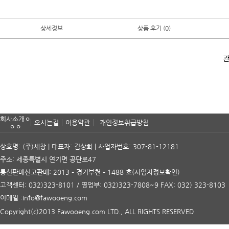
상세정보
상품 후기 (0)
관
회사소개ㅇ
오시는길
이용약관
개인정보취급방침
ㅇㅇ
상호명: (주)세창 | 대표자: 김상희 | 사업자번호: 307-81-12181
주소: 세종특별시 연기면 공단로47
통신판매신고판매: 2013 – 경기부천 – 1488 호
(사업자정보확인)
고객센터: 032)323-8101 / 영업부: 032)323-7808~9 FAX: 032) 323-8103
이메일 :info@fawooeng.com
Copyright(c)2013 Fawooeng.com LTD., ALL RIGHTS RESERVED