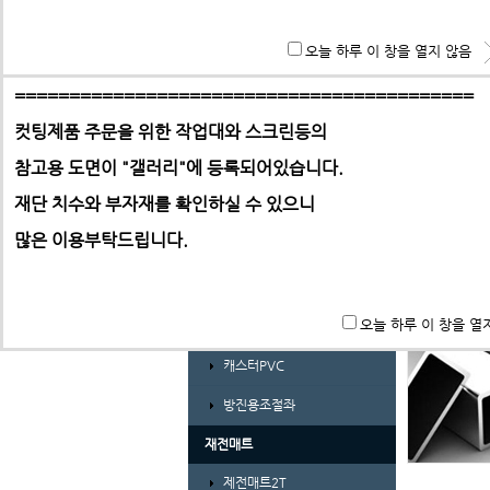
경량형 프로파일 및 부품
**특히 알루미늄판,PC,아크릴 판재는 필히 사무실로 견적 문
오늘 하루 이 창을 열지 않음
ABL프로파일 30시리즈
기 바랍니다.
ABL프로파일 30시리즈부품
==========================================
컷팅제품 주문을 위한 작업대와 스크린등의
ABL프로파일 40시리즈
참고용 도면이 "갤러리"에
등록되어있습니다.
ABL프로파일 40시리즈부품
-> 택배요금은 택배사에서 픽업 후 결정합니다.
재단 치수와 부자재를 확인하실 수 있으니
ㄱ자앵글 및 덕트
많은 이용부탁드립니다.
가공비(프로파일 및 판재)
바퀴 및 조절좌
오늘 하루 이 창을 열
풋마스터
캐스터PVC
방진용조절좌
재전매트
제전매트2T