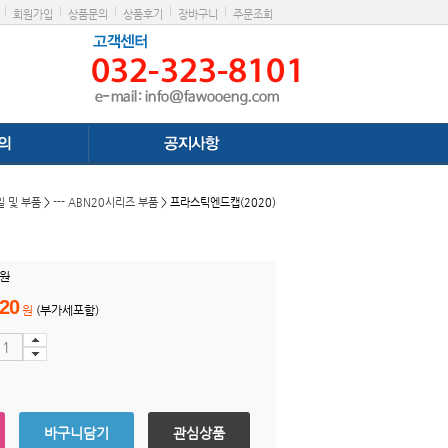
|
|
|
|
|
회원가입
상품문의
상품후기
장바구니
주문조회
 및 부품
>
--- ABN20시리즈 부품
> 프라스틱엔드캡(2020)
 원
20
원
(부가세포함)
바구니담기
관심상품