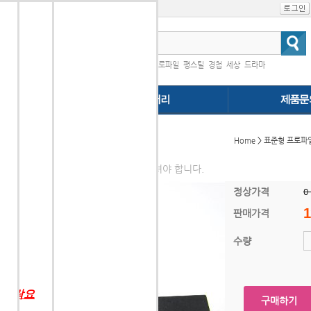
인기검색어
|
프로파일
평스틸
경첩
세상
드라마
다.
캡(2020)
Home
>
표준형 프로파일
행
단면은 날카로우니, 꼭 엔드캡처리를 하셔야 합니다.
정상가격
0
1
판매가격
수량
 연락요
구매하기